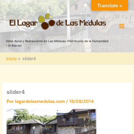
Ir
Translate »
al
contenido
Hotel Rural y Restaurante en Las Médulas (Patrimonio de la Humanidad
- El Bierzo)
Inicio
slider4
slider4
Por
lagardelasmedulas.com
/
16/09/2014