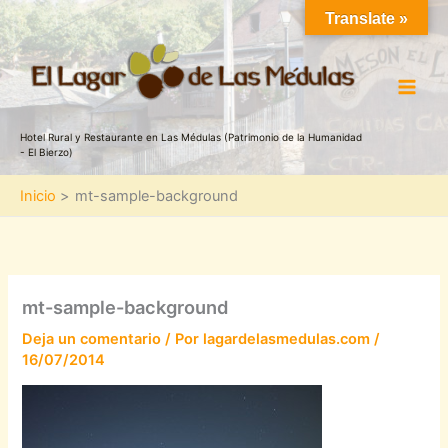
Ir
Translate »
al
contenido
Hotel Rural y Restaurante en Las Médulas (Patrimonio de la Humanidad
- El Bierzo)
Inicio
mt-sample-background
mt-sample-background
Deja un comentario
/ Por
lagardelasmedulas.com
/
16/07/2014