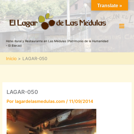
Ir
Translate »
al
contenido
Hotel Rural y Restaurante en Las Médulas (Patrimonio de la Humanidad
- El Bierzo)
Inicio
LAGAR-050
LAGAR-050
Por
lagardelasmedulas.com
/
11/09/2014