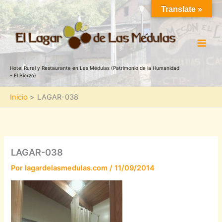
Ir
Translate »
al
contenido
Hotel Rural y Restaurante en Las Médulas (Patrimonio de la Humanidad
- El Bierzo)
Inicio
LAGAR-038
LAGAR-038
Por
lagardelasmedulas.com
/
11/09/2014