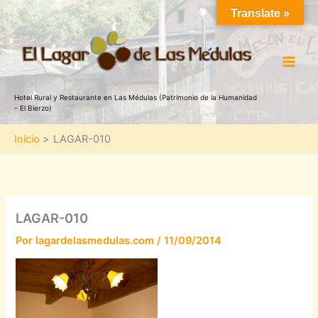
Ir
Translate »
al
contenido
Hotel Rural y Restaurante en Las Médulas (Patrimonio de la Humanidad
- El Bierzo)
Inicio
LAGAR-010
LAGAR-010
Por
lagardelasmedulas.com
/
11/09/2014