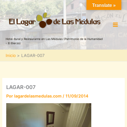
Ir
Translate »
al
contenido
Hotel Rural y Restaurante en Las Médulas (Patrimonio de la Humanidad
- El Bierzo)
Inicio
LAGAR-007
LAGAR-007
Por
lagardelasmedulas.com
/
11/09/2014