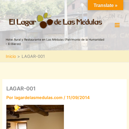
Ir
Translate »
al
contenido
Hotel Rural y Restaurante en Las Médulas (Patrimonio de la Humanidad
- El Bierzo)
Inicio
LAGAR-001
LAGAR-001
Por
lagardelasmedulas.com
/
11/09/2014