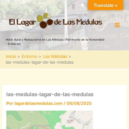
Ir
Translate »
al
contenido
Hotel Rural y Restaurante en Las Médulas (Patrimonio de la Humanidad
- El Bierzo)
Inicio
Entorno
Las Médulas
las-medulas-lagar-de-las-medulas
las-medulas-lagar-de-las-medulas
Por
lagardelasmedulas.com
/
06/08/2025