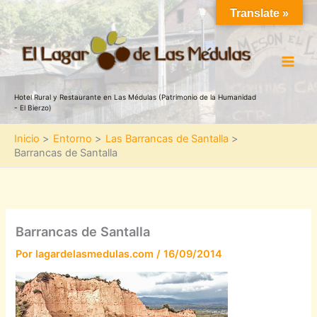
Ir
Translate »
al
contenido
Hotel Rural y Restaurante en Las Médulas (Patrimonio de la Humanidad
- El Bierzo)
Inicio
Entorno
Las Barrancas de Santalla
Barrancas de Santalla
Barrancas de Santalla
Por
lagardelasmedulas.com
/
16/09/2014